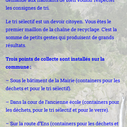
les consignes de tri.
Le tri sélectif est un devoir citoyen. Vous êtes le
premier maillon de la chaîne de recyclage. C’est la
somme de petits gestes qui produisent de grands
résultats.
Trois points de collecte sont installés sur la
commune :
– Sous le bâtiment de la Mairie (containers pour les
déchets et pour le tri sélectif).
– Dans la cour de l’ancienne école (containers pour
les déchets, pour le tri sélectif et pour le verre).
– Sur la route d’Ens (containers pour les déchets et